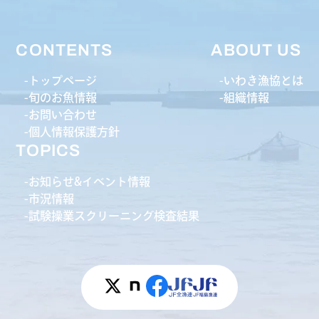
CONTENTS
ABOUT US
トップページ
いわき漁協とは
旬のお魚情報
組織情報
お問い合わせ
個人情報保護方針
TOPICS
お知らせ&イベント情報
市況情報
試験操業スクリーニング検査結果