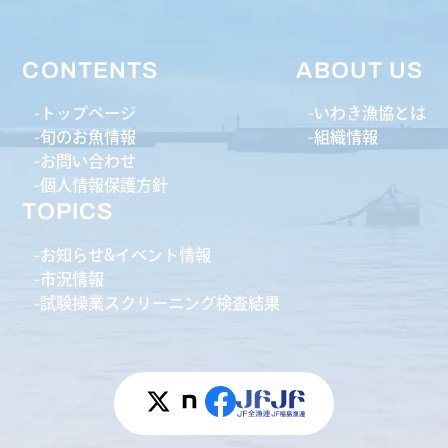
CONTENTS
ABOUT US
トップページ
いわき漁協とは
旬のお魚情報
組織情報
お問い合わせ
個人情報保護方針
TOPICS
お知らせ&イベント情報
市況情報
試験操業スクリーニング検査結果