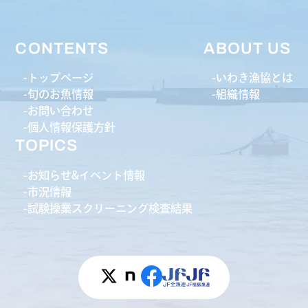
CONTENTS
ABOUT US
トップページ
いわき漁協とは
旬のお魚情報
組織情報
お問い合わせ
個人情報保護方針
TOPICS
お知らせ&イベント情報
市況情報
試験操業スクリーニング検査結果