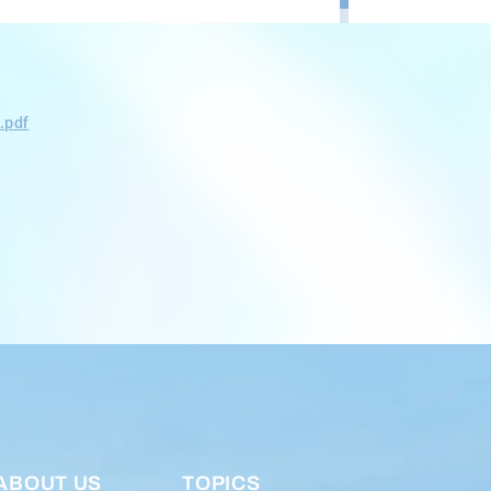
.pdf
ABOUT US
TOPICS