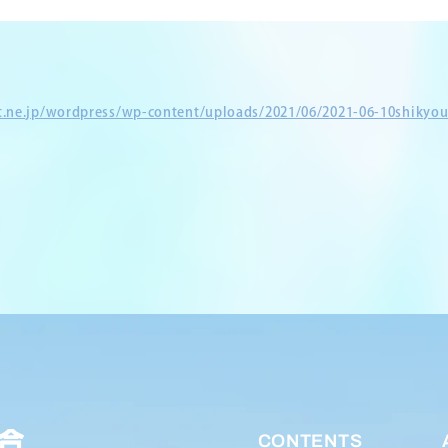
et.ne.jp/wordpress/wp-content/uploads/2021/06/2021-06-10shikyou
CONTENTS