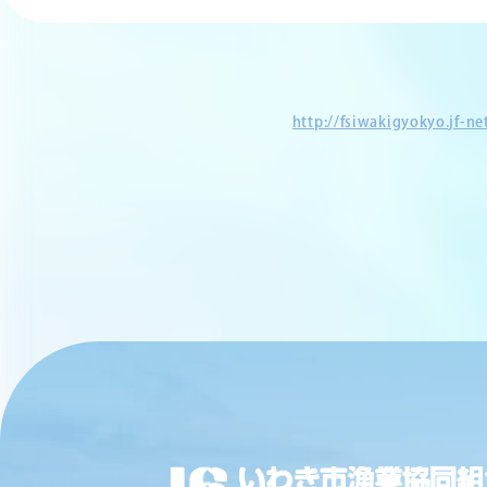
http://fsiwakigyokyo.jf-n