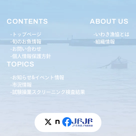
CONTENTS
ABOUT US
トップページ
いわき漁協とは
旬のお魚情報
組織情報
お問い合わせ
個人情報保護方針
TOPICS
お知らせ&イベント情報
市況情報
試験操業スクリーニング検査結果