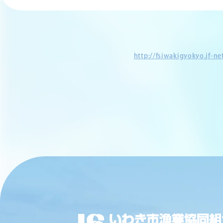
http://fsiwakigyokyo.jf-n