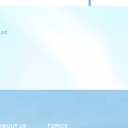
.pdf
ABOUT US
TOPICS