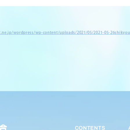
et.ne.jp/wordpress/wp-content/uploads/2021/05/2021-05-26shikyou
CONTENTS