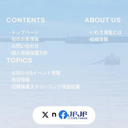
CONTENTS
ABOUT US
トップページ
いわき漁協とは
旬のお魚情報
組織情報
お問い合わせ
個人情報保護方針
TOPICS
お知らせ&イベント情報
市況情報
試験操業スクリーニング検査結果