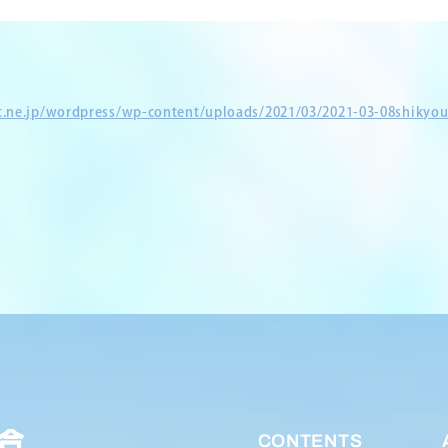
et.ne.jp/wordpress/wp-content/uploads/2021/03/2021-03-08shikyou
CONTENTS