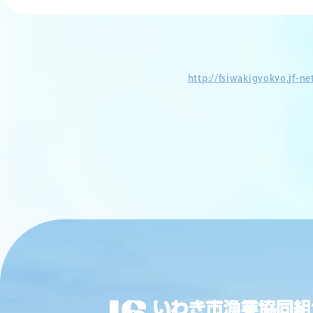
http://fsiwakigyokyo.jf-n