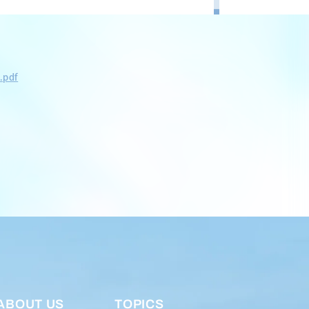
.pdf
ABOUT US
TOPICS