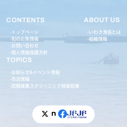
CONTENTS
ABOUT US
トップページ
いわき漁協とは
旬のお魚情報
組織情報
お問い合わせ
個人情報保護方針
TOPICS
お知らせ&イベント情報
市況情報
試験操業スクリーニング検査結果