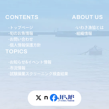
CONTENTS
ABOUT US
トップページ
いわき漁協とは
旬のお魚情報
組織情報
お問い合わせ
個人情報保護方針
TOPICS
お知らせ&イベント情報
市況情報
試験操業スクリーニング検査結果