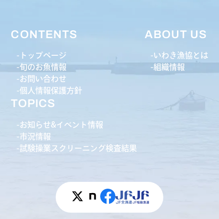
CONTENTS
ABOUT US
トップページ
いわき漁協とは
旬のお魚情報
組織情報
お問い合わせ
個人情報保護方針
TOPICS
お知らせ&イベント情報
市況情報
試験操業スクリーニング検査結果