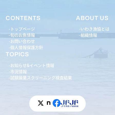
CONTENTS
ABOUT US
トップページ
いわき漁協とは
旬のお魚情報
組織情報
お問い合わせ
個人情報保護方針
TOPICS
お知らせ&イベント情報
市況情報
試験操業スクリーニング検査結果