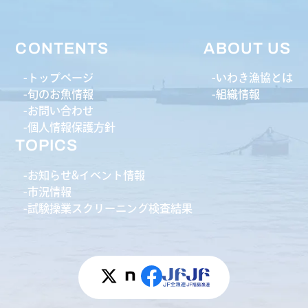
CONTENTS
ABOUT US
トップページ
いわき漁協とは
旬のお魚情報
組織情報
お問い合わせ
個人情報保護方針
TOPICS
お知らせ&イベント情報
市況情報
試験操業スクリーニング検査結果