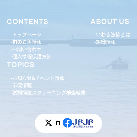
CONTENTS
ABOUT US
トップページ
いわき漁協とは
旬のお魚情報
組織情報
お問い合わせ
個人情報保護方針
TOPICS
お知らせ&イベント情報
市況情報
試験操業スクリーニング検査結果