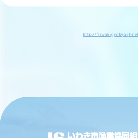
http://fsiwakigyokyo.jf-n