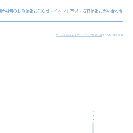
織情報
旬のお魚情報
お知らせ・イベント
市況・検査情報
お問い合わせ
ホーム
試験操業スクリーニング検査結果
9月28日検査結果
SCROLL