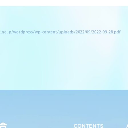
et.ne.jp/wordpress/wp-content/uploads/2022/09/2022-09-28.pdf
CONTENTS