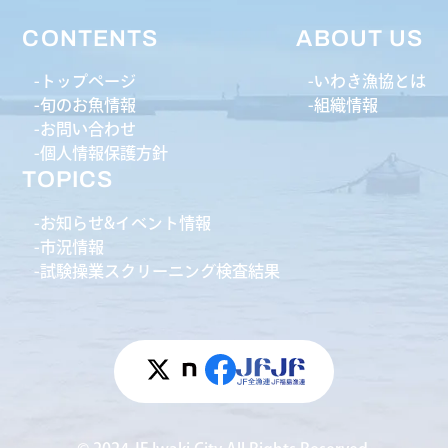
CONTENTS
ABOUT US
トップページ
いわき漁協とは
旬のお魚情報
組織情報
お問い合わせ
個人情報保護方針
TOPICS
お知らせ&イベント情報
市況情報
試験操業スクリーニング検査結果