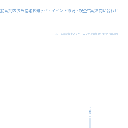
織情報
旬のお魚情報
お知らせ・イベント
市況・検査情報
お問い合わせ
ホーム
試験操業スクリーニング検査結果
6月9日検査結果
SCROLL