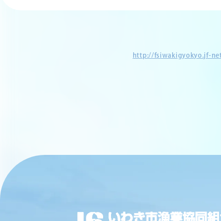
http://fsiwakigyokyo.jf-n