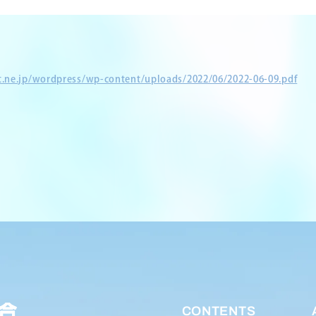
et.ne.jp/wordpress/wp-content/uploads/2022/06/2022-06-09.pdf
CONTENTS