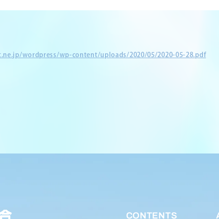
et.ne.jp/wordpress/wp-content/uploads/2020/05/2020-05-28.pdf
CONTENTS