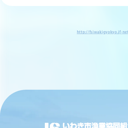
http://fsiwakigyokyo.jf-n