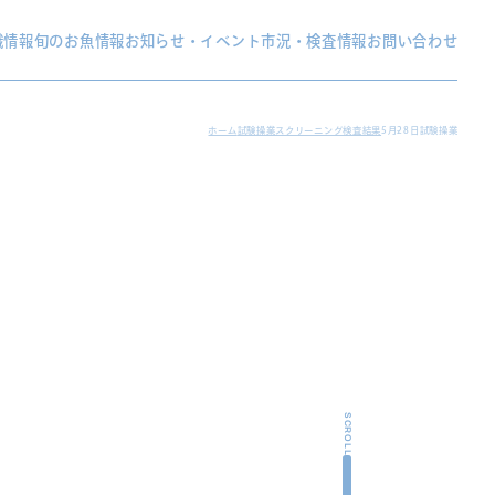
織情報
旬のお魚情報
お知らせ・イベント
市況・検査情報
お問い合わせ
ホーム
試験操業スクリーニング検査結果
5月28日試験操業
SCROLL