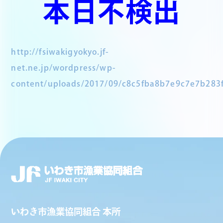
本日不検出
http://fsiwakigyokyo.jf-
net.ne.jp/wordpress/wp-
content/uploads/2017/09/c8c5fba8b7e9c7e7b283
いわき市漁業協同組合 本所