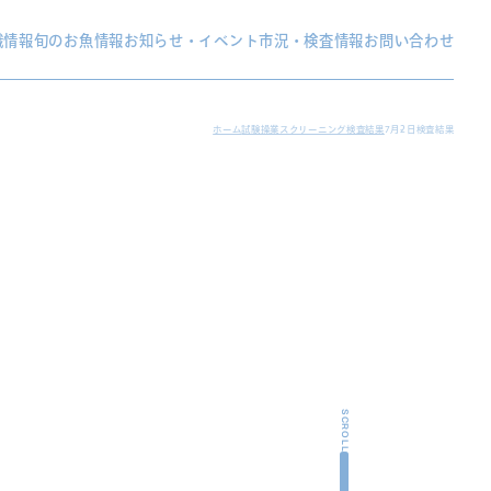
織情報
旬のお魚情報
お知らせ・イベント
市況・検査情報
お問い合わせ
ホーム
試験操業スクリーニング検査結果
7月2日検査結果
SCROLL