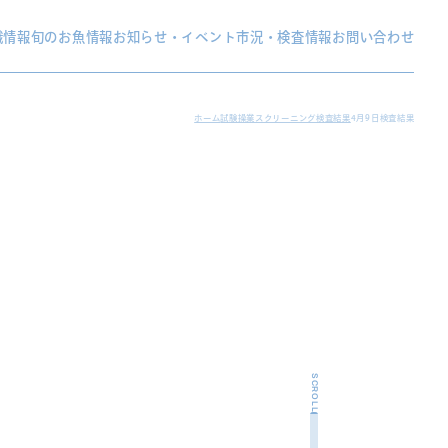
織情報
旬のお魚情報
お知らせ・イベント
市況・検査情報
お問い合わせ
ホーム
試験操業スクリーニング検査結果
4月9日検査結果
SCROLL