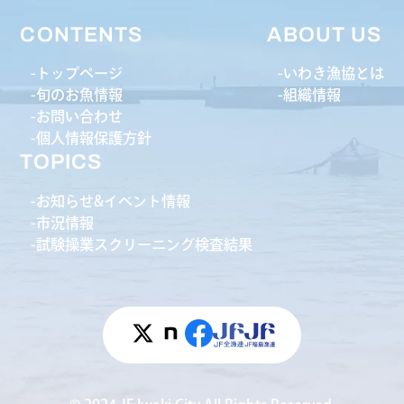
CONTENTS
ABOUT US
トップページ
いわき漁協とは
旬のお魚情報
組織情報
お問い合わせ
個人情報保護方針
TOPICS
お知らせ&イベント情報
市況情報
試験操業スクリーニング検査結果