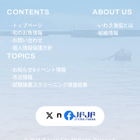
CONTENTS
ABOUT US
トップページ
いわき漁協とは
旬のお魚情報
組織情報
お問い合わせ
個人情報保護方針
TOPICS
お知らせ&イベント情報
市況情報
試験操業スクリーニング検査結果