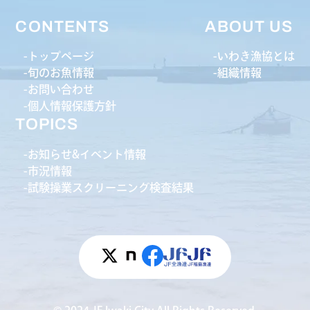
CONTENTS
ABOUT US
トップページ
いわき漁協とは
旬のお魚情報
組織情報
お問い合わせ
個人情報保護方針
TOPICS
お知らせ&イベント情報
市況情報
試験操業スクリーニング検査結果