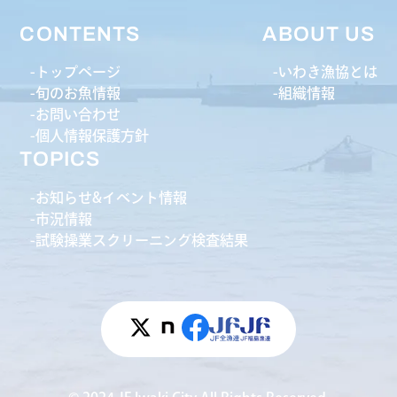
CONTENTS
ABOUT US
トップページ
いわき漁協とは
旬のお魚情報
組織情報
お問い合わせ
個人情報保護方針
TOPICS
お知らせ&イベント情報
市況情報
試験操業スクリーニング検査結果