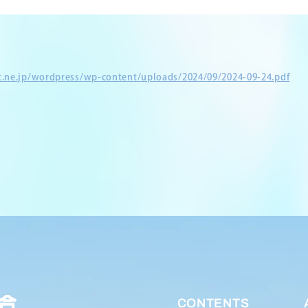
et.ne.jp/wordpress/wp-content/uploads/2024/09/2024-09-24.pdf
CONTENTS