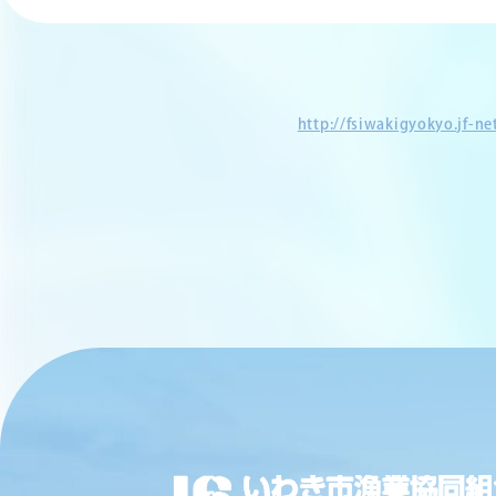
http://fsiwakigyokyo.jf-n