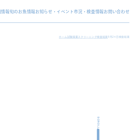
織情報
旬のお魚情報
お知らせ・イベント
市況・検査情報
お問い合わせ
ホーム
試験操業スクリーニング検査結果
9月24日検査結果
SCROLL