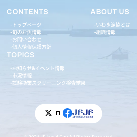
CONTENTS
ABOUT US
トップページ
いわき漁協とは
旬のお魚情報
組織情報
お問い合わせ
個人情報保護方針
TOPICS
お知らせ&イベント情報
市況情報
試験操業スクリーニング検査結果