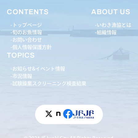
CONTENTS
ABOUT US
トップページ
いわき漁協とは
旬のお魚情報
組織情報
お問い合わせ
個人情報保護方針
TOPICS
お知らせ&イベント情報
市況情報
試験操業スクリーニング検査結果