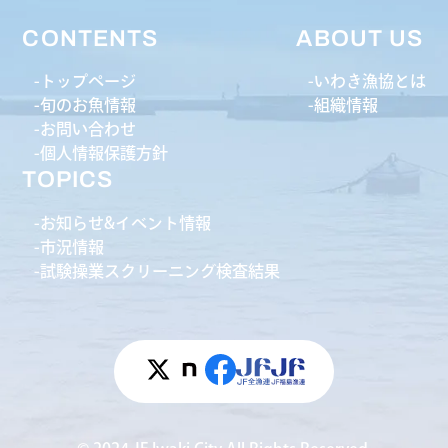
CONTENTS
ABOUT US
トップページ
いわき漁協とは
旬のお魚情報
組織情報
お問い合わせ
個人情報保護方針
TOPICS
お知らせ&イベント情報
市況情報
試験操業スクリーニング検査結果