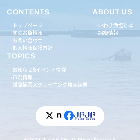
CONTENTS
ABOUT US
トップページ
いわき漁協とは
旬のお魚情報
組織情報
お問い合わせ
個人情報保護方針
TOPICS
お知らせ&イベント情報
市況情報
試験操業スクリーニング検査結果