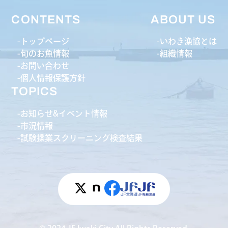
CONTENTS
ABOUT US
トップページ
いわき漁協とは
旬のお魚情報
組織情報
お問い合わせ
個人情報保護方針
TOPICS
お知らせ&イベント情報
市況情報
試験操業スクリーニング検査結果