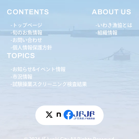
CONTENTS
ABOUT US
トップページ
いわき漁協とは
旬のお魚情報
組織情報
お問い合わせ
個人情報保護方針
TOPICS
お知らせ&イベント情報
市況情報
試験操業スクリーニング検査結果