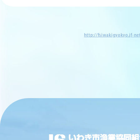
http://fsiwakigyokyo.jf-n