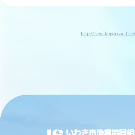
http://fsiwakigyokyo.jf-n