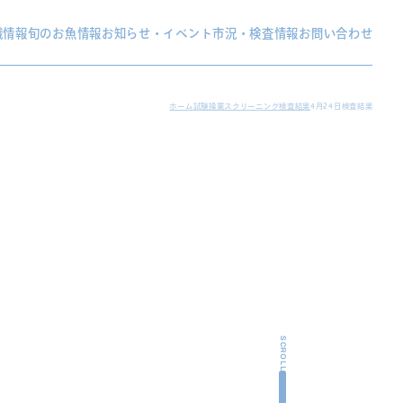
織情報
旬のお魚情報
お知らせ・イベント
市況・検査情報
お問い合わせ
ホーム
試験操業スクリーニング検査結果
4月24日検査結果
SCROLL