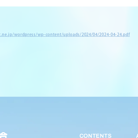
et.ne.jp/wordpress/wp-content/uploads/2024/04/2024-04-24.pdf
CONTENTS