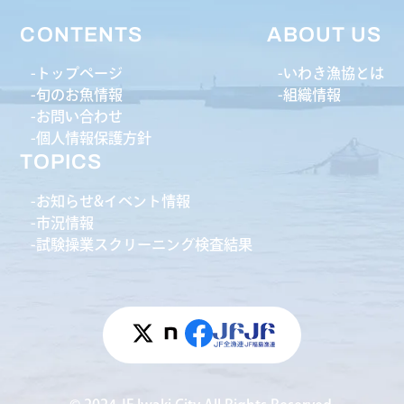
CONTENTS
ABOUT US
トップページ
いわき漁協とは
旬のお魚情報
組織情報
お問い合わせ
個人情報保護方針
TOPICS
お知らせ&イベント情報
市況情報
試験操業スクリーニング検査結果