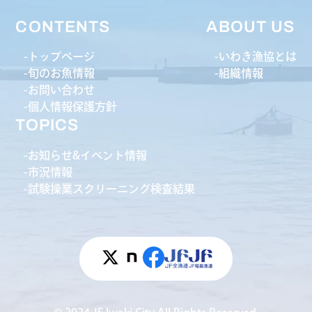
CONTENTS
ABOUT US
トップページ
いわき漁協とは
旬のお魚情報
組織情報
お問い合わせ
個人情報保護方針
TOPICS
お知らせ&イベント情報
市況情報
試験操業スクリーニング検査結果