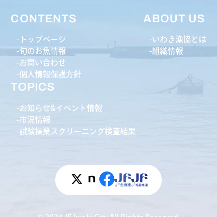
CONTENTS
ABOUT US
トップページ
いわき漁協とは
旬のお魚情報
組織情報
お問い合わせ
個人情報保護方針
TOPICS
お知らせ&イベント情報
市況情報
試験操業スクリーニング検査結果