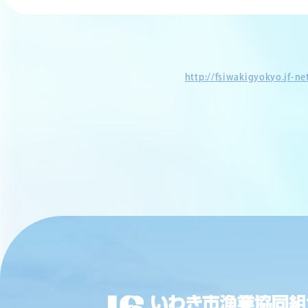
http://fsiwakigyokyo.jf-n