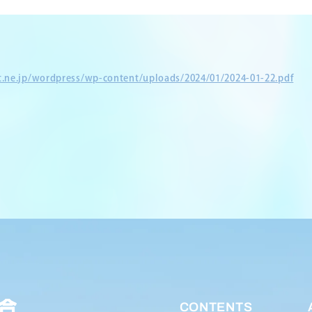
et.ne.jp/wordpress/wp-content/uploads/2024/01/2024-01-22.pdf
CONTENTS