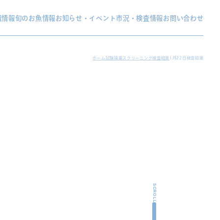
織情報
旬のお魚情報
お知らせ・イベント
市況・検査情報
お問い合わせ
ホーム
試験操業スクリーニング検査結果
1月22日検査結果
SCROLL