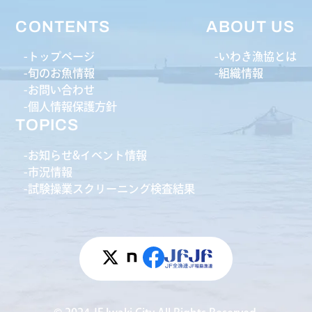
CONTENTS
ABOUT US
トップページ
いわき漁協とは
旬のお魚情報
組織情報
お問い合わせ
個人情報保護方針
TOPICS
お知らせ&イベント情報
市況情報
試験操業スクリーニング検査結果