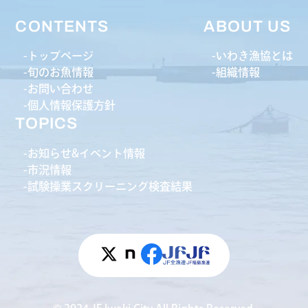
CONTENTS
ABOUT US
トップページ
いわき漁協とは
旬のお魚情報
組織情報
お問い合わせ
個人情報保護方針
TOPICS
お知らせ&イベント情報
市況情報
試験操業スクリーニング検査結果