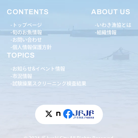
CONTENTS
ABOUT US
トップページ
いわき漁協とは
旬のお魚情報
組織情報
お問い合わせ
個人情報保護方針
TOPICS
お知らせ&イベント情報
市況情報
試験操業スクリーニング検査結果