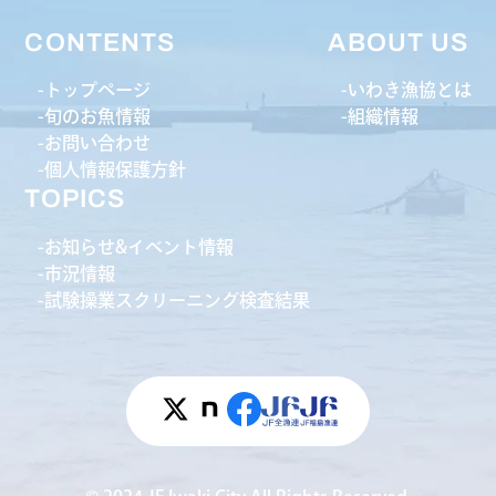
CONTENTS
ABOUT US
トップページ
いわき漁協とは
旬のお魚情報
組織情報
お問い合わせ
個人情報保護方針
TOPICS
お知らせ&イベント情報
市況情報
試験操業スクリーニング検査結果