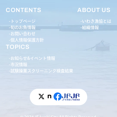
CONTENTS
ABOUT US
トップページ
いわき漁協とは
旬のお魚情報
組織情報
お問い合わせ
個人情報保護方針
TOPICS
お知らせ&イベント情報
市況情報
試験操業スクリーニング検査結果