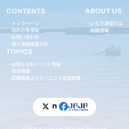
CONTENTS
ABOUT US
トップページ
いわき漁協とは
旬のお魚情報
組織情報
お問い合わせ
個人情報保護方針
TOPICS
お知らせ&イベント情報
市況情報
試験操業スクリーニング検査結果