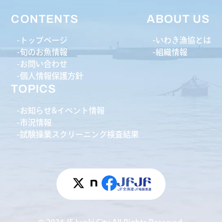
CONTENTS
ABOUT US
トップページ
いわき漁協とは
旬のお魚情報
組織情報
お問い合わせ
個人情報保護方針
TOPICS
お知らせ&イベント情報
市況情報
試験操業スクリーニング検査結果