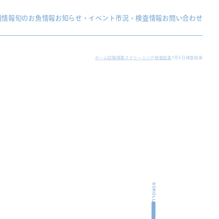
織情報
旬のお魚情報
お知らせ・イベント
市況・検査情報
お問い合わせ
ホーム
試験操業スクリーニング検査結果
7月3日検査結果
SCROLL