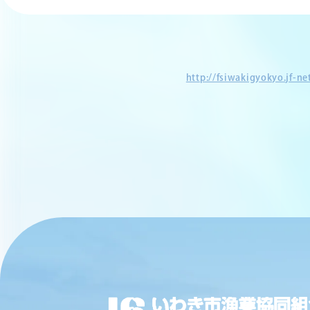
http://fsiwakigyokyo.jf-n