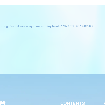
et.ne.jp/wordpress/wp-content/uploads/2023/07/2023-07-03.pdf
CONTENTS