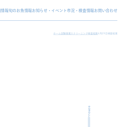
織情報
旬のお魚情報
お知らせ・イベント
市況・検査情報
お問い合わせ
ホーム
試験操業スクリーニング検査結果
6月29日検査結果
SCROLL