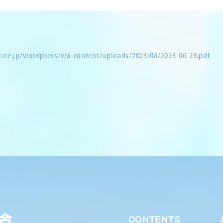
et.ne.jp/wordpress/wp-content/uploads/2023/06/2023-06-29.pdf
CONTENTS