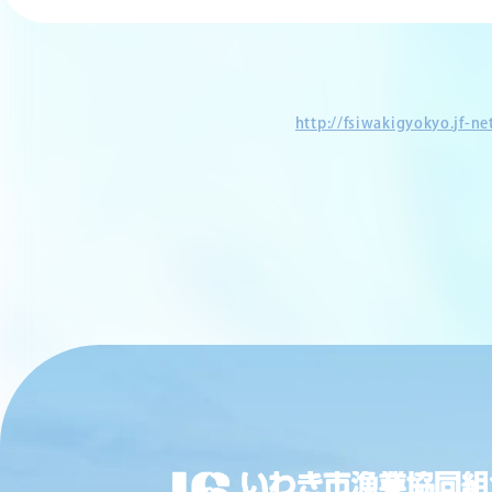
http://fsiwakigyokyo.jf-n