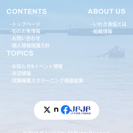
CONTENTS
ABOUT US
トップページ
いわき漁協とは
旬のお魚情報
組織情報
お問い合わせ
個人情報保護方針
TOPICS
お知らせ&イベント情報
市況情報
試験操業スクリーニング検査結果