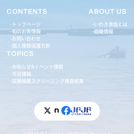
CONTENTS
ABOUT US
トップページ
いわき漁協とは
旬のお魚情報
組織情報
お問い合わせ
個人情報保護方針
TOPICS
お知らせ&イベント情報
市況情報
試験操業スクリーニング検査結果