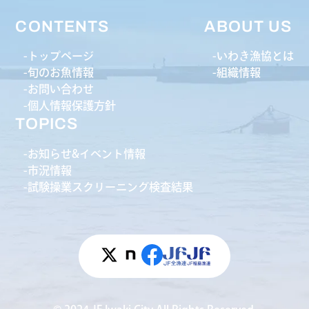
CONTENTS
ABOUT US
トップページ
いわき漁協とは
旬のお魚情報
組織情報
お問い合わせ
個人情報保護方針
TOPICS
お知らせ&イベント情報
市況情報
試験操業スクリーニング検査結果